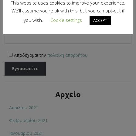
This website uses cookies to improve your experience.
We'll assume you're ok with this, but you can opt-out if
you wish.
Cookie settings
ACCEPT
Το email σας (απαιτείται)
Αποδέχομαι την
πολιτική απορρήτου
Αρχείο
Απριλίου 2021
Φεβρουαρίου 2021
Ιανουαρίου 2021