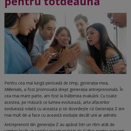
pentru totdeauna
Pentru cea mai lungă perioadă de timp, generația mea,
Millenials, a fost promovată drept generația antreprenorială. În
cea mai mare parte, am fost la înălțimea evaluării. Cu toate
acestea, pe măsură ce lumea evoluează, arta afacerilor
evoluează odată cu aceasta și se dovedește că Generația Z are
mai mult de-a face cu această evoluție decât unii ar admite.
Antreprenorii din generația Z au apărut într-un ritm atât de
uimitor încât un sondaj recent realizat de Gallup pentru cursanți