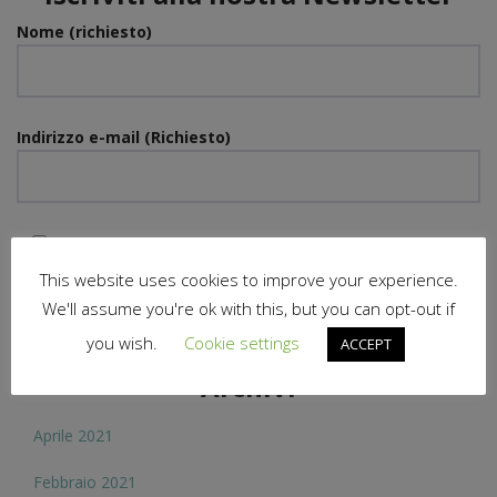
Nome (richiesto)
Indirizzo e-mail (Richiesto)
Dichiaro di accettare la
privacy policy
This website uses cookies to improve your experience.
We'll assume you're ok with this, but you can opt-out if
you wish.
Cookie settings
ACCEPT
Archivi
Aprile 2021
Febbraio 2021